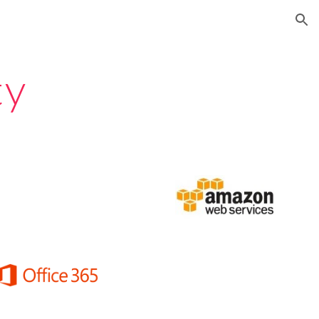
ion
ty