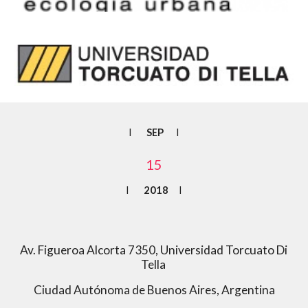
I      
 SEP
      I
15
I       
2018     
I
Av. Figueroa Alcorta 7350, Universidad Torcuato Di 
Tella 
Ciudad Autónoma de Buenos Aires, Argentina